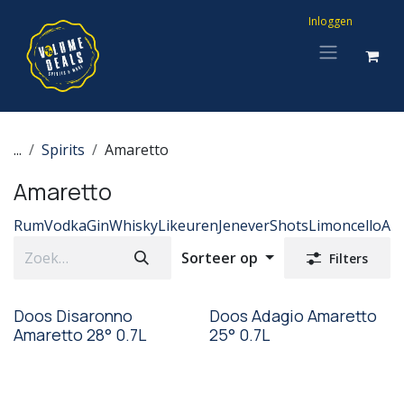
Overslaan naar inhoud
Inloggen
...
Spirits
Amaretto
Amaretto
Rum
Vodka
Gin
Whisky
Likeuren
Jenever
Shots
Limoncello
Ape
Sorteer op
Filters
Doos Disaronno
Doos Adagio Amaretto
Amaretto 28° 0.7L
25° 0.7L