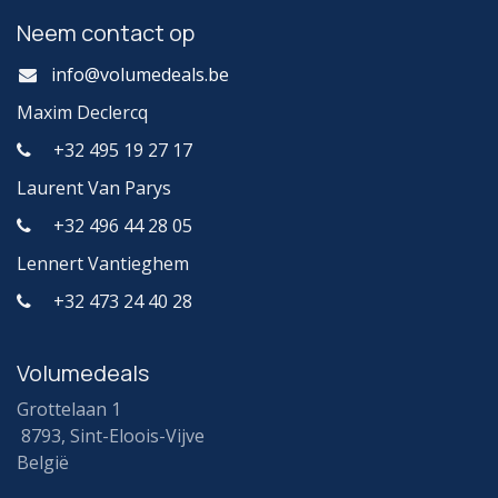
Neem contact op
info@volumedeals.be
Maxim Declercq
+32 495 19 27 17
Laurent Van Parys
+32 496 44 28 05
Lennert Vantieghem
+32 473 24 40 28
Volumedeals
Grottelaan 1
8793, Sint-Eloois-Vijve
België