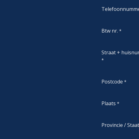
Telefoonnumm
Btw nr.
*
Straat + huisn
*
Postcode
*
Plaats
*
Provincie / Staa