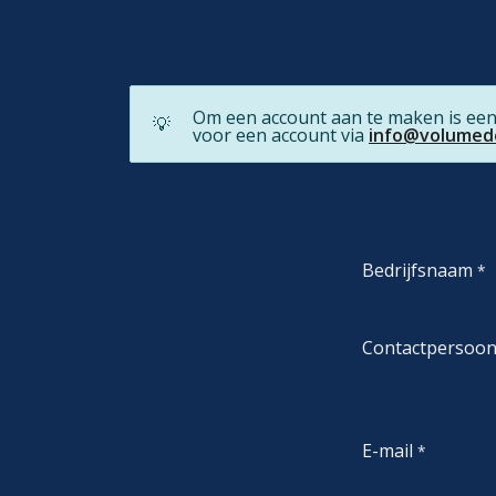
Om een account aan te maken is ee
💡
voor een account via
info@volumede
Bedrijfsnaam
*
Contactpersoo
E-mail
*