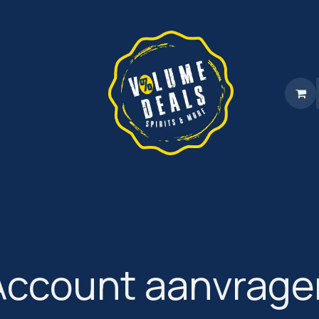
a
Shop
Levering
Referenties
Partners
FAQ
Over o
Account aanvrage