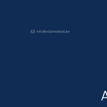
Overslaan naar inhoud
info@volumedeals.be
Startpagin