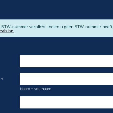
n BTW-nummer verplicht. Indien u geen BTW-nummer heeft
als.be
.
n
*
Naam + voornaam