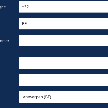
er
*
ummer
t