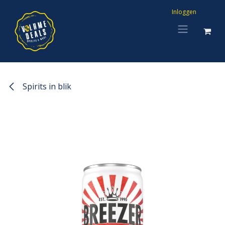
Overslaan naar inhoud
Inloggen
Spirits in blik