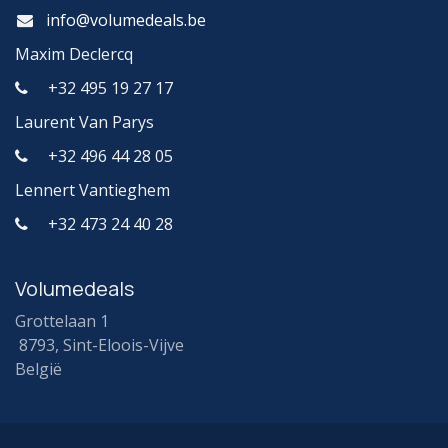
info@volumedeals.be
Maxim Declercq
+32 495 19 27 17
Laurent Van Parys
+32 496 44 28 05
Lennert Vantieghem
+32 473 24 40 28
Volumedeals
Grottelaan 1
8793, Sint-Eloois-Vijve
België