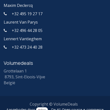
Maxim Declercq
+32 495 19 27 17
Laurent Van Parys
+32 496 44 28 05
Lennert Vantieghem
+32 473 24 40 28
Volumedeals
Grottelaan 1
8793, Sint-Eloois-Vijve
België
Copyright © VolumeDeals
Aangeboden door
- De #1
Open source e-commerce