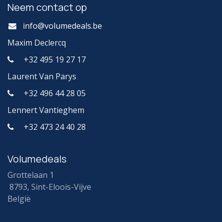
Neem contact op
info@volumedeals.be
Maxim Declercq
+32 495 19 27 17
Laurent Van Parys
+32 496 44 28 05
Lennert Vantieghem
+32 473 24 40 28
Volumedeals
Grottelaan 1
8793, Sint-Eloois-Vijve
België