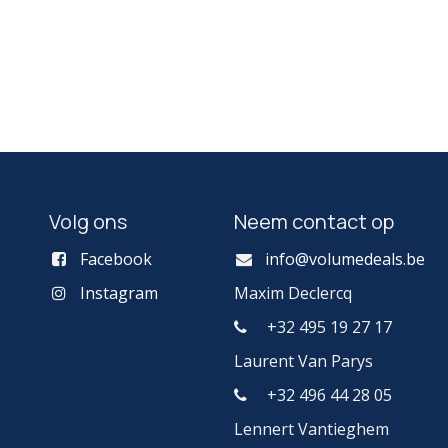
Volg ons
Neem contact op
Facebook
info@volumedeals.be
Instagram
Maxim Declercq
t
+32 495 19 27 17
Laurent Van Parys
+32 496 44 28 05
Lennert Vantieghem