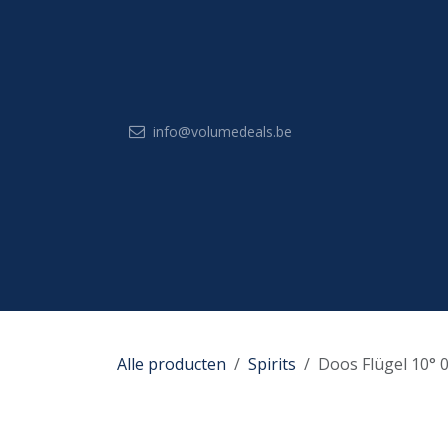
Overslaan naar inhoud
info@volumedeals.be
Startpagin
Alle producten
Spirits
Doos Flügel 10° 0