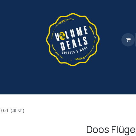
a
Shop
Levering
Referenties
Partners
FAQ
Over o
.02L (40st.)
Doos Flügel