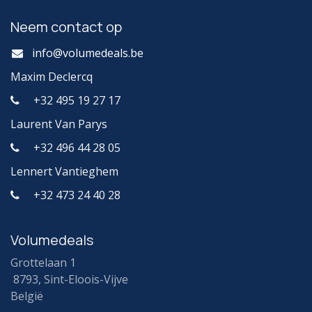
Neem contact op
info@volumedeals.be
Maxim Declercq
+32 495 19 27 17
Laurent Van Parys
+32 496 44 28 05
Lennert Vantieghem
+32 473 24 40 28
Volumedeals
Grottelaan 1
8793, Sint-Eloois-Vijve
België